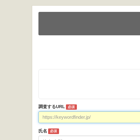
調査するURL
必須
氏名
必須