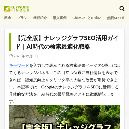
料金
プラン
機能紹介
導入事例
ChatGPTとの違い
無料SEOツー
【完全版】ナレッジグラフSEO活用ガイ
ド｜AI時代の検索最適化戦略
2025年12月3日
キーワード
を入力して表示される検索結果ページの1番上に出
てくるナレッジパネル。この目立つ位置に自社情報を表示で
きれば、認知度向上やクリック率の大幅な改善が期待できま
す。本記事では、GoogleのナレッジグラフをSEOに活用する
具体的な方法を、AI時代の最新戦略とともに徹底解説しま
す。