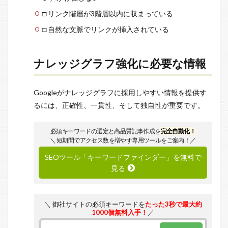
□ リンク階層が3階層以内に収まっている
□ 自然な文脈でリンクが挿入されている
ナレッジグラフ強化に必要な情報
Googleがナレッジグラフに採用しやすい情報を提供す
るには、正確性、一貫性、そして独自性が重要です。
必須キーワードの選定と高品質記事作成を
完全自動化！
＼ 短期間でアクセス数を増やす専用ツールをご案内！／
SEOツール「キーワードファインダー」を無料で
見る
＼ 御社サイトの必須キーワードを
たった3秒で最大約
1000個無料入手！
／