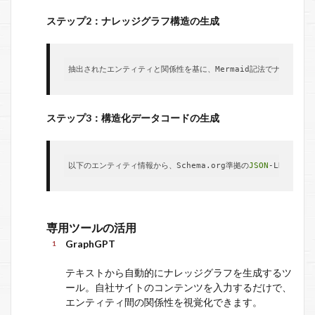
ステップ2：ナレッジグラフ構造の生成
抽出されたエンティティと関係性を基に、Mermaid記法でナレッジ
ステップ3：構造化データコードの生成
以下のエンティティ情報から、Schema.org準拠の
JSON
-LD構造化
専用ツールの活用
GraphGPT
テキストから自動的にナレッジグラフを生成するツ
ール。自社サイトのコンテンツを入力するだけで、
エンティティ間の関係性を視覚化できます。