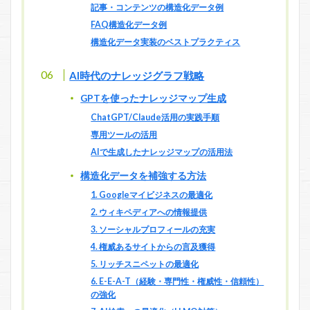
記事・コンテンツの構造化データ例
FAQ構造化データ例
構造化データ実装のベストプラクティス
AI時代のナレッジグラフ戦略
GPTを使ったナレッジマップ生成
ChatGPT/Claude活用の実践手順
専用ツールの活用
AIで生成したナレッジマップの活用法
構造化データを補強する方法
1. Googleマイビジネスの最適化
2. ウィキペディアへの情報提供
3. ソーシャルプロフィールの充実
4. 権威あるサイトからの言及獲得
5. リッチスニペットの最適化
6. E-E-A-T（経験・専門性・権威性・信頼性）
の強化