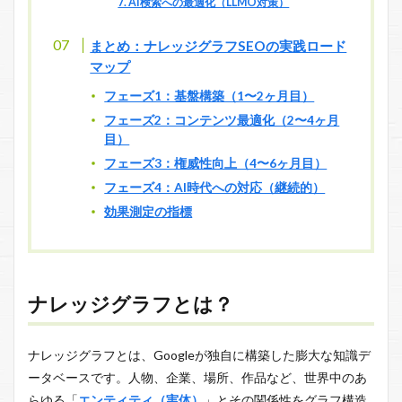
7. AI検索への最適化（LLMO対策）
まとめ：ナレッジグラフSEOの実践ロード
マップ
フェーズ1：基盤構築（1〜2ヶ月目）
フェーズ2：コンテンツ最適化（2〜4ヶ月
目）
フェーズ3：権威性向上（4〜6ヶ月目）
フェーズ4：AI時代への対応（継続的）
効果測定の指標
ナレッジグラフとは？
ナレッジグラフとは、Googleが独自に構築した膨大な知識デ
ータベースです。人物、企業、場所、作品など、世界中のあ
らゆる「
エンティティ（実体）
」とその関係性をグラフ構造