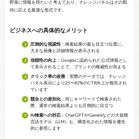
即座に情報を得たいと考えており、ナレッジパネルはその期
待に応える最適な形式です。
ビジネスへの具体的なメリット
圧倒的な視認性
：検索結果の最も目立つ位置に、
大きな画像と詳細情報が表示される
信頼性の向上
：Googleに認められた公式情報とし
て表示されることで、ブランドの権威性が高まる
クリック率の改善
：実際のデータでは、ナレッジ
パネル表示により25〜82%のCTR向上が報告され
ています
競合との差別化
：同じキーワードで検索された
際、通常の検索結果よりも圧倒的に目立つ
AI検索への対応
：ChatGPTやGeminiなどの大規模
言語モデル（LLM）も、構造化された情報を優先
的に参照します