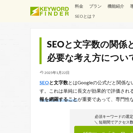
料金
プラン
機能紹介
SEOとは？
SEOと文字数の関
必要な考え方につい
2025年1月22日
SEO
と文字数
とはGoogleの公式だと関
す。これは単純に長文が効果的で評価され
報を網羅すること
が重要であって、専門性
必須キーワードの選
＼ 短期間でアクセス