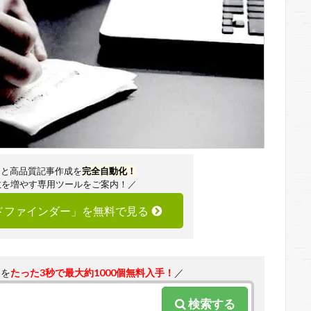
定と高品質記事作成を
完全自動化！
数を増やす専用ツールをご案内！／
ードファインダー」を無料で見る
ドを
たった3秒で最大約1000個無料入手！
／
検索する