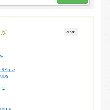
目次
CLOSE
か
なりやすい
される
とは
活用する