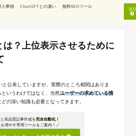
導入事例
ChatGPTとの違い
無料SEOツール
S
係とは？上位表示させるために
て
係ないと公表していますが、実際のところ相関はありま
るというわけではなく、当然
ユーザーの求めている情
などの深い知識も必要となってきます。
定と高品質記事作成を
完全自動化！
数を増やす専用ツールをご案内！／