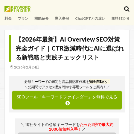
料金
プラン
機能紹介
導入事例
ChatGPTとの違い
無料SEOツー
【2026年最新】AI Overview SEO対策
完全ガイド｜CTR激減時代にAIに選ばれ
る新戦略と実践チェックリスト
2026年2月24日
必須キーワードの選定と高品質記事作成を
完全自動化！
＼ 短期間でアクセス数を増やす専用ツールをご案内！／
SEOツール「キーワードファインダー」を無料で見る
＼ 御社サイトの必須キーワードを
たった3秒で最大約
1000個無料入手！
／