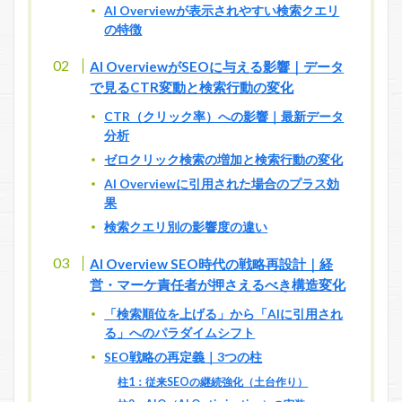
AI Overviewが表示されやすい検索クエリ
の特徴
AI OverviewがSEOに与える影響｜データ
で見るCTR変動と検索行動の変化
CTR（クリック率）への影響｜最新データ
分析
ゼロクリック検索の増加と検索行動の変化
AI Overviewに引用された場合のプラス効
果
検索クエリ別の影響度の違い
AI Overview SEO時代の戦略再設計｜経
営・マーケ責任者が押さえるべき構造変化
「検索順位を上げる」から「AIに引用され
る」へのパラダイムシフト
SEO戦略の再定義｜3つの柱
柱1：従来SEOの継続強化（土台作り）