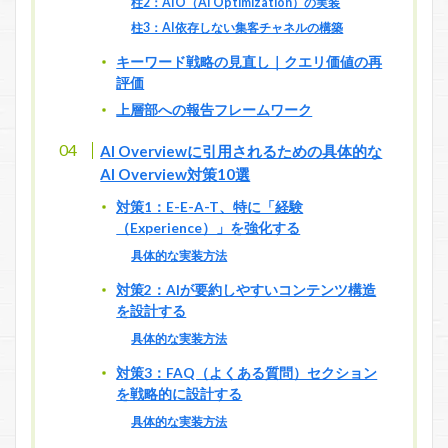
柱2：AIO（AI Optimization）の実装
柱3：AI依存しない集客チャネルの構築
キーワード戦略の見直し｜クエリ価値の再
評価
上層部への報告フレームワーク
AI Overviewに引用されるための具体的な
AI Overview対策10選
対策1：E-E-A-T、特に「経験
（Experience）」を強化する
具体的な実装方法
対策2：AIが要約しやすいコンテンツ構造
を設計する
具体的な実装方法
対策3：FAQ（よくある質問）セクション
を戦略的に設計する
具体的な実装方法