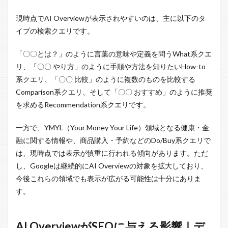
現時点でAI Overviewが表示されやすいのは、主に以下のタ
イプの検索クエリです。
「〇〇とは？」のように言葉の意味や定義を問うWhat系クエ
リ、「〇〇 やり方」のように手順や方法を知りたいHow-to
系クエリ、「〇〇 比較」のように複数のものを比較する
Comparison系クエリ、そして「〇〇 おすすめ」のように推奨
を求めるRecommendation系クエリです。
一方で、YMYL（Your Money Your Life）領域となる健康・金
融に関する情報や、商品購入・予約などのDo/Buy系クエリで
は、現時点では表示が慎重に行われる傾向があります。ただ
し、Googleは継続的にAI Overviewの対象を拡大しており、
今後これらの領域でも表示が広がる可能性は十分にありま
す。
AI OverviewがSEOに与える影響｜デ