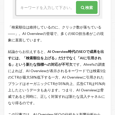
検索
「検索順位は維持しているのに、クリック数が落ちている
――」。AI Overviewの登場で、多くのSEO担当者がこの現
象に直面しています。
結論からお伝えすると、
AI Overview時代のSEOで成果を出
すには、「検索順位を上げる」だけでなく「AIに引用され
る」という新たな指標への対応が不可欠
です。Ahrefsの調査
によれば、AI Overviewが表示されるキーワードでは検索1位
のCTRが最大58%低下する一方、AI Overviewに引用された
ブランドはオーガニックCTRが35%向上、広告CTRは91%向
上したというデータもあります。つまり、AI Overviewは脅
威であると同時に、正しく対策すれば新たな流入チャネルに
なり得るのです。
この記事では、AI Overview SEOの仕組みと影響分析から、