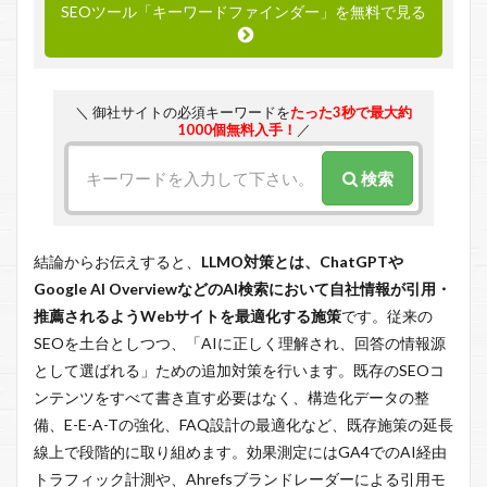
SEOツール「キーワードファインダー」を無料で見る
＼ 御社サイトの必須キーワードを
たった3秒で最大約
1000個無料入手！
／
検索
結論からお伝えすると、
LLMO対策とは、ChatGPTや
Google AI OverviewなどのAI検索において自社情報が引用・
推薦されるようWebサイトを最適化する施策
です。従来の
SEOを土台としつつ、「AIに正しく理解され、回答の情報源
として選ばれる」ための追加対策を行います。既存のSEOコ
ンテンツをすべて書き直す必要はなく、構造化データの整
備、E-E-A-Tの強化、FAQ設計の最適化など、既存施策の延長
線上で段階的に取り組めます。効果測定にはGA4でのAI経由
トラフィック計測や、Ahrefsブランドレーダーによる引用モ