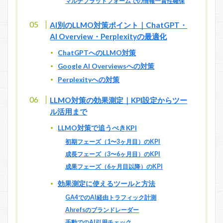
マルチプラットフォームでの情報一貫性確保
AI別のLLMO対策ポイント｜ChatGPT・
AI Overview・Perplexityの最適化
ChatGPTへのLLMO対策
Google AI Overviewsへの対策
Perplexityへの対策
LLMO対策の効果測定｜KPI設定からツー
ル活用まで
LLMO対策で追うべきKPI
初期フェーズ（1〜3ヶ月目）のKPI
成長フェーズ（3〜6ヶ月目）のKPI
成果フェーズ（6ヶ月目以降）のKPI
効果測定に使えるツールと方法
GA4でのAI経由トラフィック計測
Ahrefsのブランドレーダー
手動でのAI引用チェック