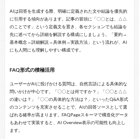
AIは回答を生成する際、明確に定義された文や結論を優先的
に引用する傾向があります。記事の冒頭に「〇〇とは、△△
のことです」という定義文を置き、各セクションでも結論を
先に述べてから詳細を解説する構成にしましょう。「要約→
基本概念→詳細解説→具体例→実践方法」という流れが、AI
にも人間にも理解しやすい構成です。
FAQ形式の積極活用
ユーザーがAIに投げかける質問は、自然言語による具体的な
問いかけが中心です。「〇〇とは何ですか？」「〇〇と△△
の違いは？」「〇〇の具体的な方法は？」といったQ&A形式
のコンテンツを充実させることで、AIの回答ソースとして選
ばれる確率が高まります。FAQPageスキーマで構造化データ
もあわせて実装すると、AI Overview表示の可能性も向上し
ます。