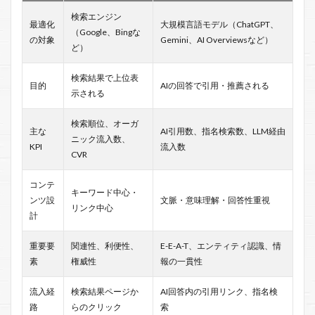
検索エンジン
最適化
大規模言語モデル（ChatGPT、
（Google、Bingな
の対象
Gemini、AI Overviewsなど）
ど）
検索結果で上位表
目的
AIの回答で引用・推薦される
示される
検索順位、オーガ
主な
AI引用数、指名検索数、LLM経由
ニック流入数、
KPI
流入数
CVR
コンテ
キーワード中心・
ンツ設
文脈・意味理解・回答性重視
リンク中心
計
重要要
関連性、利便性、
E-E-A-T、エンティティ認識、情
素
権威性
報の一貫性
流入経
検索結果ページか
AI回答内の引用リンク、指名検
路
らのクリック
索