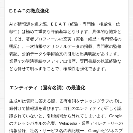
E-E-A-Tの徹底強化
AIが情報源を選ぶ際、E-E-A-T（経験・専門性・権威性・信
頼性）は極めて重要な評価基準となります。具体的な施策と
しては、著者プロフィールの充実（実名・経歴・専門資格の
明記）、一次情報やオリジナルデータの掲載、専門家の監修
表記、公的データや学術論文の引用と出典明記があります。
業界での講演実績やメディア出演歴、専門書籍の執筆経験な
ども併せて明示することで、権威性を強化できます。
エンティティ（固有名詞）の最適化
生成AIは質問に答える際、固有名詞をナレッジグラフのIDに
紐付けて情報源を選びます。自社のエンティティが正しく認
識されていないと、引用候補から外れてしまいます。Google
のナレッジパネルの充実、Wikipedia・業界ディレクトリへの
情報登録、社名・サービス名の表記統一、Googleビジネスプ