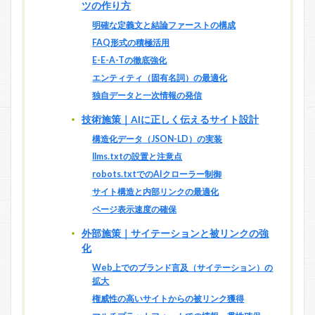
ツの作り方
明確な定義文と結論ファーストの構成
FAQ形式の積極活用
E-E-A-Tの徹底強化
エンティティ（固有名詞）の最適化
独自データと一次情報の発信
技術施策｜AIに正しく伝えるサイト設計
構造化データ（JSON-LD）の実装
llms.txtの設置と注意点
robots.txtでのAIクローラー制御
サイト構造と内部リンクの最適化
ページ表示速度の確保
外部施策｜サイテーションと被リンクの強
化
Web上でのブランド言及（サイテーション）の
拡大
権威性の高いサイトからの被リンク獲得