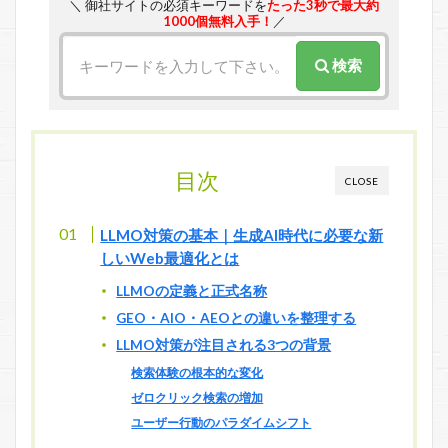
＼ 御社サイトの必須キーワードを
たった3秒で最大約
1000個無料入手！
／
検索
目次
CLOSE
LLMO対策の基本｜生成AI時代に必要な新
しいWeb最適化とは
LLMOの定義と正式名称
GEO・AIO・AEOとの違いを整理する
LLMO対策が注目される3つの背景
検索体験の根本的な変化
ゼロクリック検索の増加
ユーザー行動のパラダイムシフト