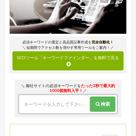
必須キーワードの選定と高品質記事作成を
完全自動化！
＼ 短期間でアクセス数を増やす専用ツールをご案内！／
SEOツール「キーワードファインダー」を無料で見る
＼ 御社サイトの必須キーワードを
たった3秒で最大約
1000個無料入手！
／
検索