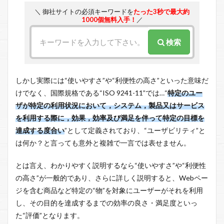
＼ 御社サイトの必須キーワードを
たった3秒で最大約
1000個無料入手！
／
検索
しかし実際には“使いやすさ”や“利便性の高さ”といった意味だ
けでなく、国際規格である“ISO 9241-11”では…“
特定のユー
ザが特定の利用状況において，システム，製品又はサービス
を利用する際に，効果，効率及び満足を伴って特定の目標を
達成する度合い
”として定義されており、“ユーザビリティ”と
は何か？と言っても意外と複雑で一言では表せません。
とは言え、わかりやすく説明するなら“使いやすさ”や“利便性
の高さ”が一般的であり、さらに詳しく説明すると、Webペー
ジを含む商品など特定の“物”を対象にユーザーがそれを利用
し、その目的を達成するまでの効率の良さ・満足度といっ
た“評価”となります。