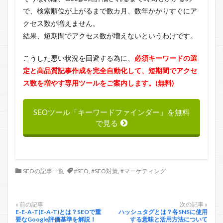
で、検索順位が上がるまで数カ月、数年かかりすぐにア
クセス数が増えません。
結果、短期間でアクセス数が増えないというわけです。
こうした悪い状況を回避する為に、
必須キーワードの選
定と高品質記事作成を完全自動化して、短期間でアクセ
ス数を増やす専用ツールをご案内します。(無料)
SEOツール「キーワードファインダー」を無料
で見る
SEOの記事一覧
#SEO
,
#SEO対策
,
#マーケティング
« 前の記事
次の記事 »
E-E-A-T(E-A-T)とは？SEOで重
ハッシュタグとは？各SNSに使用
要なGoogle評価基準を解説！
する意味と活用方法について