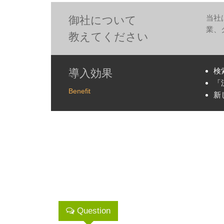
当社
御社について
業、
教えてください
検
導入効果
「
Benefit
新
Question