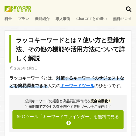
料金
プラン
機能紹介
導入事例
ChatGPTとの違い
無料SEOツー
ラッコキーワードとは？使い方と登録方
法、その他の機能や活用方法について詳
しく解説
2025年1月3日
ラッコキーワード
とは、
対策するキーワードのサジェストな
どを簡易調査できる
人気の
キーワードツール
のひとつです。
必須キーワードの選定と高品質記事作成を
完全自動化！
＼ 短期間でアクセス数を増やす専用ツールをご案内！／
SEOツール「キーワードファインダー」を無料で見る