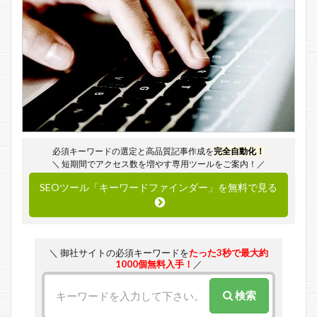
必須キーワードの選定と高品質記事作成を
完全自動化！
＼ 短期間でアクセス数を増やす専用ツールをご案内！／
SEOツール「キーワードファインダー」を無料で見る
＼ 御社サイトの必須キーワードを
たった3秒で最大約
1000個無料入手！
／
検索