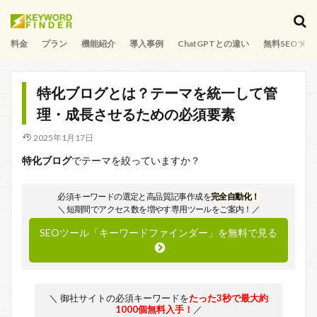
料金
プラン
機能紹介
導入事例
ChatGPTとの違い
無料SEOツー
特化ブログとは？テーマを統一して管
理・成長させるための必須要素
2025年1月17日
特化ブログ
でテーマを絞っていますか？
必須キーワードの選定と高品質記事作成を
完全自動化！
＼ 短期間でアクセス数を増やす専用ツールをご案内！／
SEOツール「キーワードファインダー」を無料で見る
＼ 御社サイトの必須キーワードを
たった3秒で最大約
1000個無料入手！
／