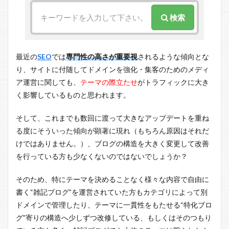
検索
最近の
SEO
では
専門性の高さが重要視
されるような傾向とな
り、サイトに付随してドメインを強化・集客のためのメディ
ア運営に関しても、
テーマの際立たせ
がトラフィックに大き
く影響しているものと思われます。
そして、これまでも数回に渡って大きなアップデートを重ね
る度にそういった傾向が顕著に現れ（もちろん原因はそれだ
けではありません。）、ブログの構造を大きく変更して改善
を行っている方も少なくないのではないでしょうか？
そのため、特にテーマを決めることなく様々な内容で自由に
書く“雑記ブログ”を運営されていた方もカテゴリによって別
ドメインで管理したり、テーマに一貫性をもたせる“特化ブロ
グ”寄りの構造へ少しずつ改修している、もしくはそのつもり