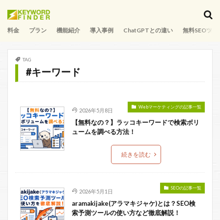
料金
プラン
機能紹介
導入事例
ChatGPTとの違い
無料SEOツー
TAG
#キーワード
Webマーケティングの記事一覧
2026年5月8日
【無料なの？】ラッコキーワードで検索ボリ
ュームを調べる方法！
続きを読む
SEOの記事一覧
2026年5月1日
aramakijake(アラマキジャケ)とは？SEO検
索予測ツールの使い方など徹底解説！